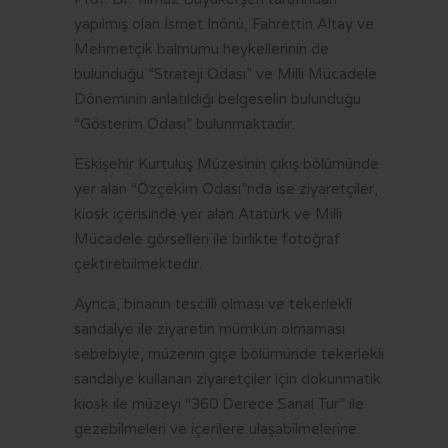
OTOBÜS SAATLERİ
yapılmış olan İsmet İnönü, Fahrettin Altay ve
TRAMVAY SAATLERİ
Mehmetçik balmumu heykellerinin de
bulunduğu “Strateji Odası” ve Milli Mücadele
MİNİBÜS GÜZERGAHLARI
Döneminin anlatıldığı belgeselin bulunduğu
“Gösterim Odası” bulunmaktadır.
Eskişehir Kurtuluş Müzesinin çıkış bölümünde
yer alan “Özçekim Odası”nda ise ziyaretçiler,
kiosk içerisinde yer alan Atatürk ve Milli
Mücadele görselleri ile birlikte fotoğraf
çektirebilmektedir.
Ayrıca, binanın tescilli olması ve tekerlekli
sandalye ile ziyaretin mümkün olmaması
sebebiyle, müzenin gişe bölümünde tekerlekli
sandalye kullanan ziyaretçiler için dokunmatik
kiosk ile müzeyi “360 Derece Sanal Tur” ile
gezebilmeleri ve içerilere ulaşabilmelerine