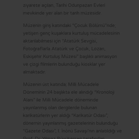
VİZYON VE MİSYON
İMAR PLANI İLANLARI
KAMU HİZMET STANDARTLARI
KENTSEL DÖNÜŞÜM
ziyarete açılan, Tarihi Odunpazarı Evleri
mevkiinde yer alan bir tarih müzesidir.
STRATEJİK PLAN
YAYINLARIMIZ
MECLİS KARARLARI
KÜLTÜR - SANAT
FR
Müzenin giriş katındaki “Çocuk Bölümü”nde;
MEVZUAT
PARSELASYON PLANI İLANLARI
SAYDAMLIK VE HESAPVERİLEBİLİRLİK
SAĞLIK HİZMETLERİ
yetişen genç kuşaklara kurtuluş mücadelesinin
İÇ KONTROL
İLAN PORTALI
K.V.K.K VE BİLGİ GÜVENLİĞİ
SOSYAL BELEDİYECİLİK
aktarılabilmesi için “Atatürk Sevgisi,
Fotoğraflarla Atatürk ve Çocuk, Lozan,
YETKİ VE SORUMLULUKLAR
UKOME KARARLARI
SPOR
Eskişehir Kurtuluş Müzesi” başlıklı animasyon
ve çizgi filmlerin bulunduğu kiosklar yer
BAŞVURU VE BELGELER
BELEDİYE MECLİS ÜYESİ NASIL OLUNUR?
ULAŞIM
almaktadır.
BELEDİYE ŞİRKETLERİ
BORÇ SORGULAMA
Müzenin üst katında; Milli Mücadele
LOGOLAR
MEZARLIK BİLGİ SİSTEMİ
Döneminin 24 başlıkta ele alındığı “Kronoloji
Alanı” ile Milli Mücadele döneminde
CV BANKASI
E-DEVLET
yayınlanmış olan dergilerde bulunan
HAL FİYATLARI
karikatürlerin yer aldığı “Karikatür Odası”,
dönemin yayınlanmış gazetelerinin bulunduğu
TARİFELER
“Gazete Odası”, I. İnönü Savaşı’nın anlatıldığı ve
Prof. Dr. Yılmaz Büyükerşen tarafından