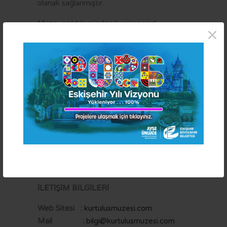
olanak sağlanmıştır.
Müze, açıldığı günden bugüne yerli
×
ziyaretçilerin yanı sıra pek çok ülkeden yabancı
ziyaretçiye de ev sahipliği yapmış ve 2024
yılının başına kadar 300 bine yakın ziyaretçiyi
ağırlamıştır.
Eskişehir Kurtuluş Müzesi
( İletişim Bilgileri )
İLETİŞİM BİLGİLERİ
Web Sitesi :
kurtulusmuzesi.com
Mail :
bilgi@kurtulusmuzesi.com