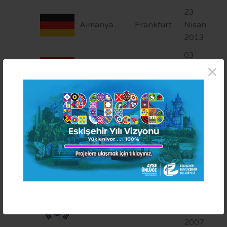
OTOBÜS SAATLERİ
23
TRAMVAY SAATLERİ
Almanya
Frankfurt
Nisan
2013
MİNİBÜS GÜZERGAHLARI
03
×
Avusturya
Linz
Mayıs
2012
12
Bodrum
Türkiye
Ocak
Belediyesi
2010
Jiangsu
22
Eyaletinin
Çin
Eylül
Changzhou
2009
Şehri
18
Güney Kore
Paju
Mayıs
2007