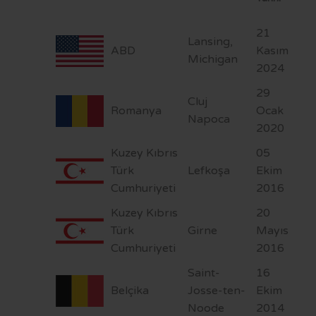
VİZYON VE MİSYON
İMAR PLANI İLANLARI
KAMU HİZMET STANDARTLARI
KENTSEL DÖNÜŞÜM
STRATEJİK PLAN
YAYINLARIMIZ
MECLİS KARARLARI
KÜLTÜR - SANAT
FR
21
Lansing,
ABD
Kasım
Michigan
MEVZUAT
PARSELASYON PLANI İLANLARI
SAYDAMLIK VE HESAPVERİLEBİLİRLİK
SAĞLIK HİZMETLERİ
2024
İÇ KONTROL
İLAN PORTALI
K.V.K.K VE BİLGİ GÜVENLİĞİ
SOSYAL BELEDİYECİLİK
29
Cluj
Romanya
Ocak
YETKİ VE SORUMLULUKLAR
UKOME KARARLARI
SPOR
Napoca
2020
BAŞVURU VE BELGELER
BELEDİYE MECLİS ÜYESİ NASIL OLUNUR?
ULAŞIM
Kuzey Kıbrıs
05
Türk
Lefkoşa
Ekim
BELEDİYE ŞİRKETLERİ
BORÇ SORGULAMA
Cumhuriyeti
2016
LOGOLAR
MEZARLIK BİLGİ SİSTEMİ
Kuzey Kıbrıs
20
Türk
Girne
Mayıs
CV BANKASI
E-DEVLET
Cumhuriyeti
2016
HAL FİYATLARI
Saint-
16
Belçika
Josse-ten-
Ekim
TARİFELER
Noode
2014