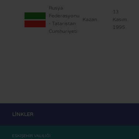
Rusya
13
Federasyonu
Kazan
Kasım
- Tataristan
1995
Cumhuriyeti
LİNKLER
ESKİŞEHİR VALİLİĞİ