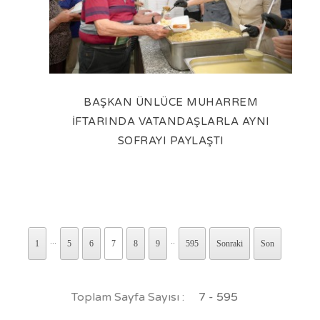
BAŞKAN ÜNLÜCE MUHARREM
İFTARINDA VATANDAŞLARLA AYNI
SOFRAYI PAYLAŞTI
...
..
1
5
6
7
8
9
595
Sonraki
Son
Toplam Sayfa Sayısı :
7 - 595