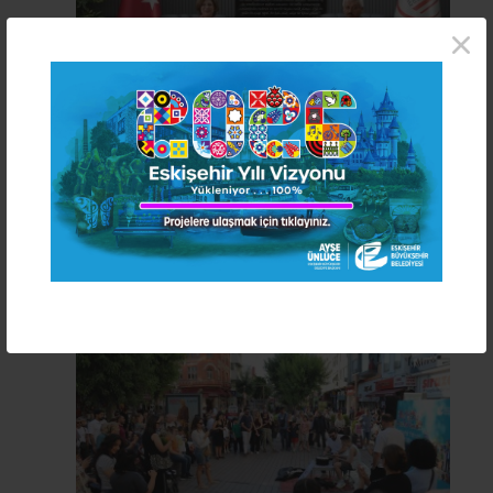
×
BAŞKAN ÜNLÜCE'DEN ESNAF
ODALARI BİRLİĞİ YÖNETİMİNE
HAYIRLI OLSUN ZİYARETİ