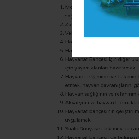
Mevzuat ve teknik yenilikleri 
sağlamak.
Zoonoz ve bulaşıcı hastalıklarl
Vektörle mücadele hizmetleri s
Hayvan pazarı, kurban pazarı, me
Hayvan Mezarlık alanlarının kuru
Hayvanat Bahçesi için diğer ulus
için yaşam alanları hazırlamak.
Hayvan gelişiminin ve bakımının s
etmek, hayvan davranışlarını g
Hayvan sağlığının ve refahının 
Akvaryum ve hayvan barınaklar
Hayvanat bahçesinin geliştirilm
uygulamak.
Sualtı Dünyasındaki mevcut canlı
Hayvanat bahçesinde bulunan tür