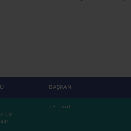
NÜ
BAŞKAN
U
BİYOGRAFİ
KKINDA
LOĞU