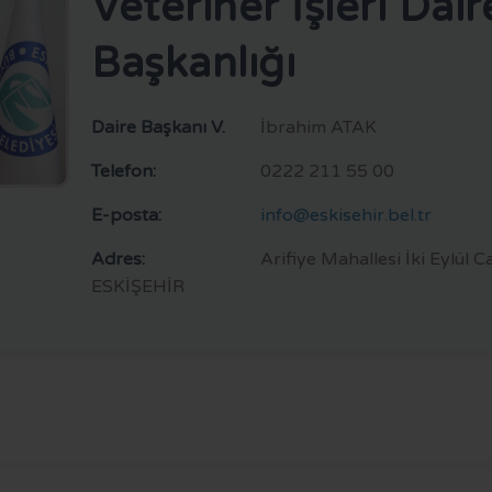
Veteriner İşleri Dair
Başkanlığı
Daire Başkanı V.
İbrahim ATAK
Telefon:
0222 211 55 00
E-posta:
info@eskisehir.bel.tr
Adres:
Arifiye Mahallesi İki Eylül
ESKİŞEHİR