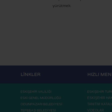
yürütmek.
LİNKLER
HIZLI ME
ESKİŞEHİR VALİLİĞİ
ESKİŞEHİR TUR
ESKİ GENEL MÜDÜRLÜĞÜ
ESKİŞEHİR HA
ODUNPAZARI BELEDİYESİ
TANITIM KATA
TEPEBAŞI BELEDİYESİ
VİDEOLAR