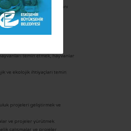
mak, yaptırmak ve uygulanmasını
ürütmek.
e hayvanları temin etmek, hayvanlar
ik ve ekolojik ihtiyaçları temin
luk projeleri geliştirmek ve
alar ve projeler yürütmek.
lik çalışmalar ve projeler