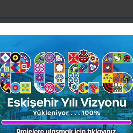
okul, ortaokul ve liseyi Eskişehir’de bitirdi. Abant İzzet Baysal Ün
ılında mezun oldu.
ir Belediyesinde göreve başladı ve sırasıyla; Makine İkmal Bakım v
i Başkanlığı ve Park ve Bahçeler Dairesi Başkanlığında Orman End
apısal Uygulamalar Şube Müdürü görevinde bulundu.
esi Başkan Vekili olarak atandı.