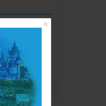
×
iversitesi Orman Endüstri
e Onarım Dairesi Başkanlığı,
üstri Mühendisi olarak görev