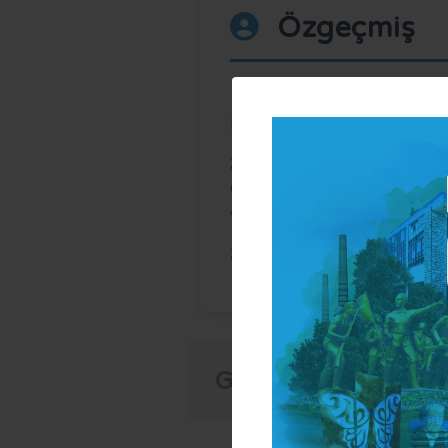
Özgeçmiş
1977 yılında Ankara’da doğdu. İlk
Mühendisliği bölümünden 2001 y
2011 yılında Eskişehir Büyükşeh
Çevre Koruma ve Kontrol Daires
yaptı. 2021 yılından itibaren Y
2026 yılında Veteriner İşleri Dair
GÖREVLERİ