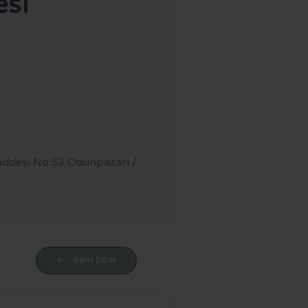
esi
 Caddesi No:53 Odunpazarı /
GERI DÖN