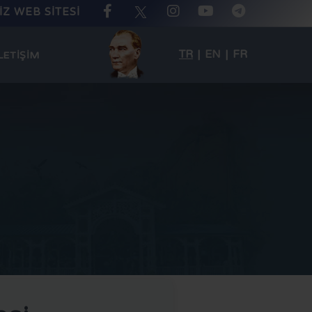
Z WEB SİTESİ
TR
|
EN
|
FR
LETİŞİM