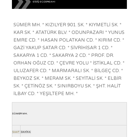
GİDİŞ GÜZERGAHI
SÜMER MH. * KIZILYER 901. SK. * KIYMETLİ SK. *
KAR SK. * ATATÜRK BLV. * ODUNPAZARI * YUNUS
EMRE CD. * HASAN POLATKAN CD. * KIRIM CD. *
GAZİ YAKUP SATAR CD. * SİVRİHİSAR 1 CD. *
SAKARYA 1 CD. * SAKARYA 2 CD. * PROF. DR.
ORHAN OĞUZ CD. * ÇEVRE YOLU * İSTİKLAL CD. *
ULUZAFER CD. * MARMARALI SK. * BİLGEÇ CD. *
BEYKOZ SK. * MERAM SK. * SEYİTALİ SK. * ELBİR
SK. * ÇETİNÖZ SK. * SINIRBOYU SK. * ŞHT. HALİT
İLBAY CD. * YEŞİLTEPE MH. *
SÜMER MH.
SAAT
DAKİKA