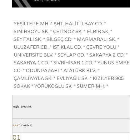
DÖNÜŞ GÜZERGAHI
YEŞİLTEPE MH. * ŞHT. HALİT İLBAY CD. *
SINIRBOYU SK. * ÇETİNÖZ SK. * ELBİR SK. *
SEYİTALİ SK. * BİLGEÇ CD. * MARMARALI SK. *
ULUZAFER CD. * İSTİKLAL CD. * ÇEVRE YOLU *
ÜNİVERSİTE BLV. * SEYLAP CD. * SAKARYA 2 CD. *
SAKARYA 1 CD. * SİVRİHİSAR 1 CD. * YUNUS EMRE
CD. * ODUNPAZARI * ATATÜRK BLV. *
ÇAMLIYAYLA SK. * EVLİYAGİL SK. * KIZILYER 905.
SOKAK * YÖRÜKOĞLU SK. * SÜMER MH. *
YEŞİLTEPE MH.
SAAT
DAKİKA
01