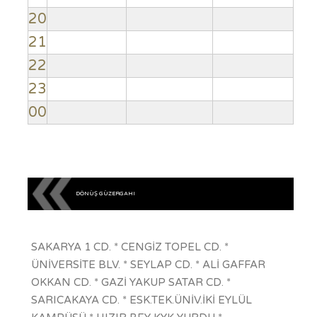
20
21
22
23
00
DÖNÜŞ GÜZERGAHI
SAKARYA 1 CD. * CENGİZ TOPEL CD. *
ÜNİVERSİTE BLV. * SEYLAP CD. * ALİ GAFFAR
OKKAN CD. * GAZİ YAKUP SATAR CD. *
SARICAKAYA CD. * ESK.TEK.ÜNİV.İKİ EYLÜL