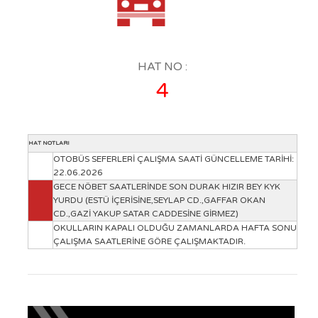
OTOBÜS SAATLERİ
TRAMVAY SAATLERİ
MİNİBÜS GÜZERGAHLARI
HAT NO :
4
HAT NOTLARI
OTOBÜS SEFERLERİ ÇALIŞMA SAATİ GÜNCELLEME TARİHİ:
22.06.2026
GECE NÖBET SAATLERİNDE SON DURAK HIZIR BEY KYK
YURDU (ESTÜ İÇERİSİNE,SEYLAP CD.,GAFFAR OKAN
CD.,GAZİ YAKUP SATAR CADDESİNE GİRMEZ)
OKULLARIN KAPALI OLDUĞU ZAMANLARDA HAFTA SONU
ÇALIŞMA SAATLERİNE GÖRE ÇALIŞMAKTADIR.