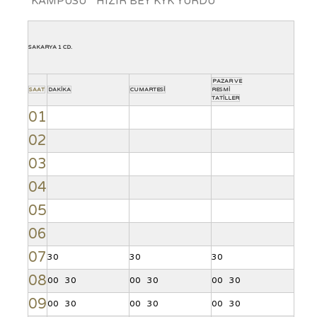
KAMPÜSÜ * HIZIR BEY KYK YURDU *
SAKARYA 1 CD.
PAZAR VE
SAAT
DAKİKA
CUMARTESİ
RESMİ
TATİLLER
01
02
03
04
05
06
07
30
30
30
08
00
30
00
30
00
30
09
00
30
00
30
00
30