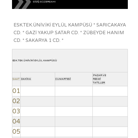
GİDİŞ GÜZERGAHI
ESK.TEK.ÜNİV.İKİ EYLÜL KAMPÜSÜ * SARICAKAYA
CD. * GAZİ YAKUP SATAR CD. * ZÜBEYDE HANIM
CD. * SAKARYA 1 CD. *
ESK.TEK.ÜNİV.İKİ EYLÜL KAMPÜSÜ
PAZAR VE
SAAT
DAKİKA
CUMARTESİ
RESMİ
TATİLLER
01
02
03
04
05