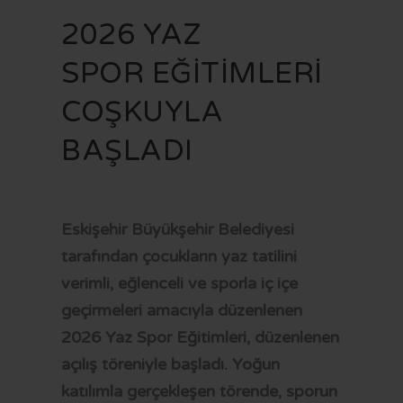
VİZYON VE MİSYON
İMAR PLANI İLANLARI
KAMU HİZMET STANDARTLARI
KENTSEL DÖNÜŞÜM
2026 YAZ
STRATEJİK PLAN
YAYINLARIMIZ
MECLİS KARARLARI
KÜLTÜR - SANAT
FR
SPOR EĞİTİMLERİ
MEVZUAT
PARSELASYON PLANI İLANLARI
SAYDAMLIK VE HESAPVERİLEBİLİRLİK
SAĞLIK HİZMETLERİ
COŞKUYLA
İÇ KONTROL
İLAN PORTALI
K.V.K.K VE BİLGİ GÜVENLİĞİ
SOSYAL BELEDİYECİLİK
BAŞLADI
YETKİ VE SORUMLULUKLAR
UKOME KARARLARI
SPOR
BAŞVURU VE BELGELER
BELEDİYE MECLİS ÜYESİ NASIL OLUNUR?
ULAŞIM
BELEDİYE ŞİRKETLERİ
BORÇ SORGULAMA
Eskişehir Büyükşehir Belediyesi
tarafından çocukların yaz tatilini
LOGOLAR
MEZARLIK BİLGİ SİSTEMİ
verimli, eğlenceli ve sporla iç içe
CV BANKASI
E-DEVLET
geçirmeleri amacıyla düzenlenen
HAL FİYATLARI
2026 Yaz Spor Eğitimleri, düzenlenen
açılış töreniyle başladı. Yoğun
TARİFELER
katılımla gerçekleşen törende, sporun