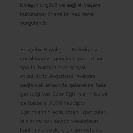
OTOBÜS SAATLERİ
birleştirici gücü ve sağlıklı yaşam
kültürünün önemi bir kez daha
TRAMVAY SAATLERİ
vurgulandı.
MİNİBÜS GÜZERGAHLARI
Eskişehir Büyükşehir Belediyesi,
çocukların ve gençlerin yaz tatilini
sporla, hareketle ve sosyal
etkinliklerle değerlendirmelerini
sağlamak amacıyla geleneksel hale
getirdiği Yaz Spor Eğitimlerini bu yıl
da başlattı. 2026 Yaz Spor
Eğitimlerinin açılış töreni, sporcular,
aileler ve çok sayıda vatandaşın
katılımıyla coşkulu bir atmosferde