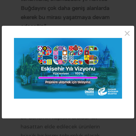
Buğdayını çok daha geniş alanlarda
ekerek bu mirası yaşatmaya devam
edeceğiz.”
×
KURAKLIĞA DAYANIKLI VE
GELECEĞE UMUT VEREN TARIM
İklim değişikliği ve kuraklıkla
mücadelede önemli bir yere sahip
olan, olumsuz iklim koşullarına
dayanıklı Kavılca Buğdayının
Eskişehir topraklarına uyum
sağlaması, bölge tarımı için de yeni
bir dönemin kapısını araladı. İlk
hasattan elde edilecek ürünlerin
büyük bir kısmı tohumluk olarak