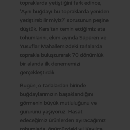
topraklarda yetiştiğini fark edince,
'Aynı buğdayı bu topraklarda yeniden
yetiştirebilir miyiz?' sorusunun peşine
düştük. Kars’tan temin ettiğimiz ata
tohumlarını, ekim ayında Süpüren ve
Yusuflar Mahallemizdeki tarlalarda
toprakla buluşturarak 70 dönümlük
bir alanda ilk denememizi
gerçekleştirdik.
Bugün, o tarlalardan birinde
buğdaylarımızın başaklandığını
görmenin büyük mutluluğunu ve
gururunu yaşıyoruz. Hasat
edeceğimiz ürünlerden ayıracağımız
tohumlarla, önümüzdeki yıl Kavılca