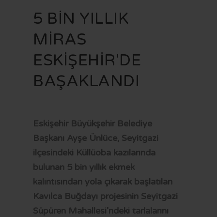
VİZYON VE MİSYON
İMAR PLANI İLANLARI
KAMU HİZMET STANDARTLARI
KENTSEL DÖNÜŞÜM
5 BİN YILLIK
STRATEJİK PLAN
YAYINLARIMIZ
MECLİS KARARLARI
KÜLTÜR - SANAT
FR
MİRAS
MEVZUAT
PARSELASYON PLANI İLANLARI
SAYDAMLIK VE HESAPVERİLEBİLİRLİK
SAĞLIK HİZMETLERİ
ESKİŞEHİR'DE
İÇ KONTROL
İLAN PORTALI
K.V.K.K VE BİLGİ GÜVENLİĞİ
SOSYAL BELEDİYECİLİK
BAŞAKLANDI
YETKİ VE SORUMLULUKLAR
UKOME KARARLARI
SPOR
BAŞVURU VE BELGELER
BELEDİYE MECLİS ÜYESİ NASIL OLUNUR?
ULAŞIM
BELEDİYE ŞİRKETLERİ
BORÇ SORGULAMA
Eskişehir Büyükşehir Belediye
Başkanı Ayşe Ünlüce, Seyitgazi
LOGOLAR
MEZARLIK BİLGİ SİSTEMİ
ilçesindeki Küllüoba kazılarında
CV BANKASI
E-DEVLET
bulunan 5 bin yıllık ekmek
HAL FİYATLARI
kalıntısından yola çıkarak başlatılan
Kavılca Buğdayı projesinin Seyitgazi
TARİFELER
Süpüren Mahallesi’ndeki tarlalarını