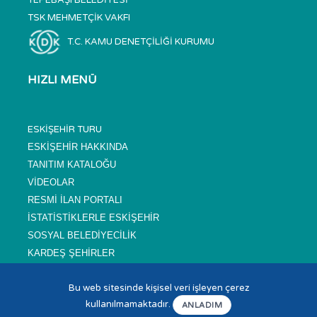
TSK MEHMETÇİK VAKFI
T.C. KAMU DENETÇİLİĞİ KURUMU
HIZLI MENÜ
ESKİŞEHİR TURU
ESKİŞEHİR HAKKINDA
TANITIM KATALOĞU
VİDEOLAR
RESMİ İLAN PORTALI
İSTATİSTİKLERLE ESKİŞEHİR
SOSYAL BELEDİYECİLİK
KARDEŞ ŞEHİRLER
SIKÇA SORULAN SORULAR
Bu web sitesinde kişisel veri işleyen çerez
NÖBETÇİ ECZANELER
kullanılmamaktadır.
SİTE HARİTASI
ANLADIM