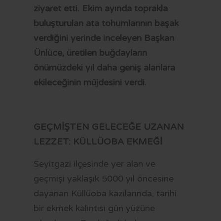
OTOBÜS SAATLERİ
ziyaret etti. Ekim ayında toprakla
buluşturulan ata tohumlarının başak
TRAMVAY SAATLERİ
verdiğini yerinde inceleyen Başkan
MİNİBÜS GÜZERGAHLARI
Ünlüce, üretilen buğdayların
önümüzdeki yıl daha geniş alanlara
ekileceğinin müjdesini verdi.
GEÇMİŞTEN GELECEĞE UZANAN
LEZZET: KÜLLÜOBA EKMEĞİ
Seyitgazi ilçesinde yer alan ve
geçmişi yaklaşık 5000 yıl öncesine
dayanan Küllüoba kazılarında, tarihi
bir ekmek kalıntısı gün yüzüne