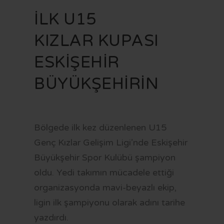
VİZYON VE MİSYON
İMAR PLANI İLANLARI
KAMU HİZMET STANDARTLARI
KENTSEL DÖNÜŞÜM
İLK U15
STRATEJİK PLAN
YAYINLARIMIZ
MECLİS KARARLARI
KÜLTÜR - SANAT
FR
KIZLAR KUPASI
MEVZUAT
PARSELASYON PLANI İLANLARI
SAYDAMLIK VE HESAPVERİLEBİLİRLİK
SAĞLIK HİZMETLERİ
ESKİŞEHİR
İÇ KONTROL
İLAN PORTALI
K.V.K.K VE BİLGİ GÜVENLİĞİ
SOSYAL BELEDİYECİLİK
BÜYÜKŞEHİRİN
YETKİ VE SORUMLULUKLAR
UKOME KARARLARI
SPOR
BAŞVURU VE BELGELER
BELEDİYE MECLİS ÜYESİ NASIL OLUNUR?
ULAŞIM
BELEDİYE ŞİRKETLERİ
BORÇ SORGULAMA
Bölgede ilk kez düzenlenen U15
Genç Kızlar Gelişim Ligi’nde Eskişehir
LOGOLAR
MEZARLIK BİLGİ SİSTEMİ
Büyükşehir Spor Kulübü şampiyon
CV BANKASI
E-DEVLET
oldu. Yedi takımın mücadele ettiği
HAL FİYATLARI
organizasyonda mavi-beyazlı ekip,
ligin ilk şampiyonu olarak adını tarihe
TARİFELER
yazdırdı.