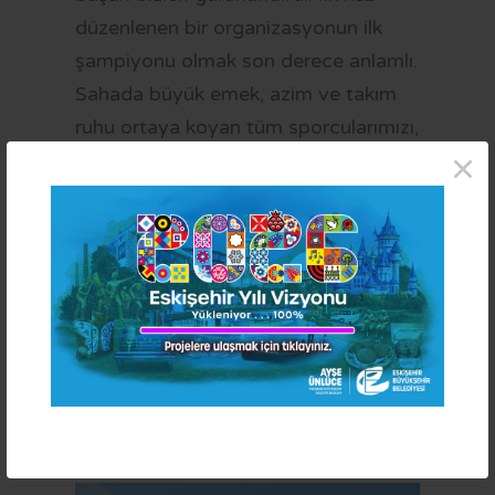
düzenlenen bir organizasyonun ilk
şampiyonu olmak son derece anlamlı.
Sahada büyük emek, azim ve takım
ruhu ortaya koyan tüm sporcularımızı,
×
teknik ekibimizi ve ailelerimizi
yürekten tebrik ediyorum. Eskişehir’de
kız çocuklarının spora katılımını
artırmak ve onları desteklemek için
çalışmalarımızı sürdüreceğiz.” dedi.