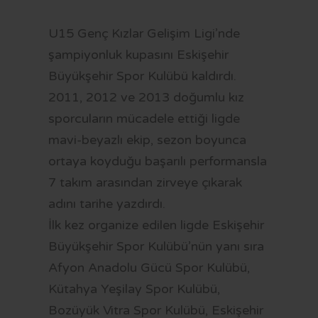
OTOBÜS SAATLERİ
U15 Genç Kızlar Gelişim Ligi’nde
TRAMVAY SAATLERİ
şampiyonluk kupasını Eskişehir
MİNİBÜS GÜZERGAHLARI
Büyükşehir Spor Kulübü kaldırdı.
2011, 2012 ve 2013 doğumlu kız
sporcuların mücadele ettiği ligde
mavi-beyazlı ekip, sezon boyunca
ortaya koyduğu başarılı performansla
7 takım arasından zirveye çıkarak
adını tarihe yazdırdı.
İlk kez organize edilen ligde Eskişehir
Büyükşehir Spor Kulübü’nün yanı sıra
Afyon Anadolu Gücü Spor Kulübü,
Kütahya Yeşilay Spor Kulübü,
Bozüyük Vitra Spor Kulübü, Eskişehir