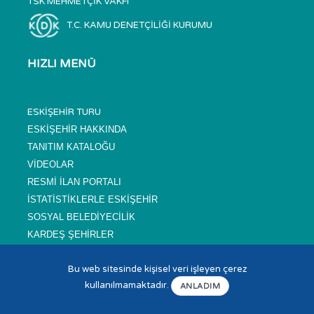
TSK MEHMETÇİK VAKFI
T.C. KAMU DENETÇİLİĞİ KURUMU
HIZLI MENÜ
ESKİŞEHİR TURU
ESKİŞEHİR HAKKINDA
TANITIM KATALOĞU
VİDEOLAR
RESMİ İLAN PORTALI
İSTATİSTİKLERLE ESKİŞEHİR
SOSYAL BELEDİYECİLİK
KARDEŞ ŞEHİRLER
SIKÇA SORULAN SORULAR
Bu web sitesinde kişisel veri işleyen çerez
NÖBETÇİ ECZANELER
kullanılmamaktadır.
ANLADIM
SİTE HARİTASI