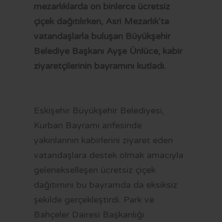
OTOBÜS SAATLERİ
mezarlıklarda on binlerce ücretsiz
çiçek dağıtılırken, Asri Mezarlık'ta
TRAMVAY SAATLERİ
vatandaşlarla buluşan Büyükşehir
MİNİBÜS GÜZERGAHLARI
Belediye Başkanı Ayşe Ünlüce, kabir
ziyaretçilerinin bayramını kutladı.
Eskişehir Büyükşehir Belediyesi,
Kurban Bayramı arifesinde
yakınlarının kabirlerini ziyaret eden
vatandaşlara destek olmak amacıyla
gelenekselleşen ücretsiz çiçek
dağıtımını bu bayramda da eksiksiz
şekilde gerçekleştirdi. Park ve
Bahçeler Dairesi Başkanlığı