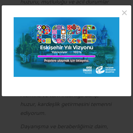
huzuru, mutluluğu ve acil durumlar
×
için ekiplerimiz sahada olmaya
devam edecek.
Bu düşüncelerle;
Güzel şehrimizin her noktasında
bayramın sıcaklığı ve bereketinin
hissedilmesini tüm kalbimle diliyor;
Bayramın, başta siz kıymetli
hemşehrilerime, ülkemize, İslam
Âlemine ve tüm insanlığa barış,
huzur, kardeşlik getirmesini temenni
ediyorum.
Dayanışma ve beraberliğimiz daim,