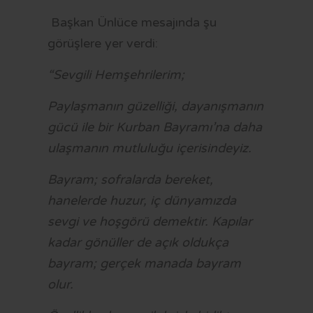
OTOBÜS SAATLERİ
Başkan Ünlüce mesajında şu
TRAMVAY SAATLERİ
görüşlere yer verdi:
MİNİBÜS GÜZERGAHLARI
“Sevgili Hemşehrilerim;
Paylaşmanın güzelliği, dayanışmanın
gücü ile bir Kurban Bayramı’na daha
ulaşmanın mutluluğu içerisindeyiz.
Bayram; sofralarda bereket,
hanelerde huzur, iç dünyamızda
sevgi ve hoşgörü demektir. Kapılar
kadar gönüller de açık oldukça
bayram; gerçek manada bayram
olur.